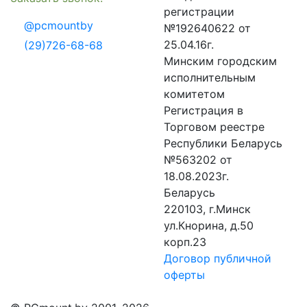
регистрации
@pcmountby
№192640622 от
25.04.16г.
(29)726-68-68
Минским городским
исполнительным
комитетом
Регистрация в
Торговом реестре
Республики Беларусь
№563202 от
18.08.2023г.
Беларусь
220103, г.Минск
ул.Кнорина, д.50
корп.23
Договор публичной
оферты