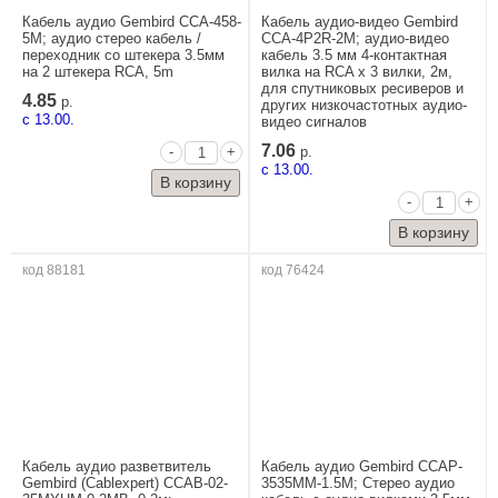
Кабель аудио Gembird CCA-458-
Кабель аудио-видео Gembird
5M; аудио стерео кабель /
CCA-4P2R-2M; аудио-видео
переходник со штекера 3.5мм
кабель 3.5 мм 4-контактная
на 2 штекера RCA, 5m
вилка на RCA x 3 вилки, 2м,
для спутниковых ресиверов и
4.85
р.
других низкочастотных аудио-
c 13.00.
видео сигналов
7.06
-
+
р.
c 13.00.
-
+
код 88181
код 76424
Кабель аудио разветвитель
Кабель аудио Gembird CCAP-
Gembird (Cablexpert) CCAB-02-
3535MM-1.5M; Стерео аудио