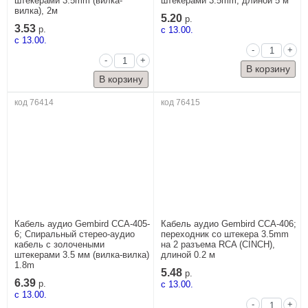
штекерами 3.5mm (вилка-
штекерами 3.5mm, длиной 5 м
вилка), 2м
5.20
р.
3.53
р.
c 13.00.
c 13.00.
-
+
-
+
код 76414
код 76415
Кабель аудио Gembird CCA-405-
Кабель аудио Gembird CCA-406;
6; Спиральный стерео-аудио
переходник со штекера 3.5mm
кабель с золочеными
на 2 разъема RCA (CINCH),
штекерами 3.5 мм (вилка-вилка)
длиной 0.2 м
1.8m
5.48
р.
6.39
р.
c 13.00.
c 13.00.
-
+