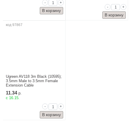
-
+
-
+
код 97867
Ugreen AV118 3m Black (10595);
3.5mm Male to 3.5mm Female
Extension Cable
11.34
р.
c 16.15.
-
+