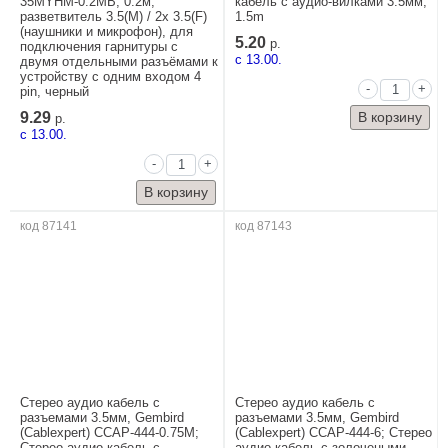
35MYHM-0.2MB, 0.2м;
кабель с аудио-вилками 3.5мм,
разветвитель 3.5(M) / 2х 3.5(F)
1.5m
(наушники и микрофон), для
5.20
р.
подключения гарнитуры с
c 13.00.
двумя отдельными разъёмами к
устройству с одним входом 4
-
+
pin, черный
9.29
р.
c 13.00.
-
+
код 87141
код 87143
Стерео аудио кабель с
Стерео аудио кабель с
разъемами 3.5мм, Gembird
разъемами 3.5мм, Gembird
(Cablexpert) CCAP-444-0.75M;
(Cablexpert) CCAP-444-6; Стерео
Стерео аудио кабель с
аудио кабель с золочеными