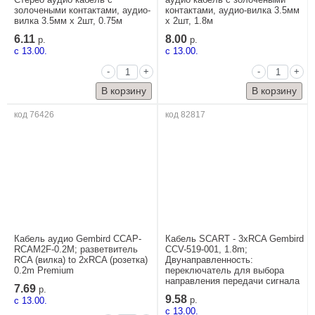
золочеными контактами, аудио-
контактами, аудио-вилка 3.5мм
вилка 3.5мм х 2шт, 0.75м
х 2шт, 1.8м
6.11
8.00
р.
р.
c 13.00.
c 13.00.
-
+
-
+
код 76426
код 82817
Кабель аудио Gembird CCAP-
Кабель SCART - 3xRCA Gembird
RCAM2F-0.2M; разветвитель
CCV-519-001, 1.8m;
RCA (вилка) to 2xRCA (розетка)
Двунаправленность:
0.2m Premium
переключатель для выбора
направления передачи сигнала
7.69
р.
9.58
c 13.00.
р.
c 13.00.