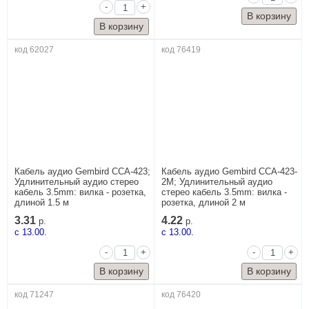
-
+
код 62027
код 76419
Кабель аудио Gembird CCA-423;
Кабель аудио Gembird CCA-423-
Удлинительный аудио стерео
2M; Удлинительный аудио
кабель 3.5mm: вилка - розетка,
стерео кабель 3.5mm: вилка -
длиной 1.5 м
розетка, длиной 2 м
3.31
4.22
р.
р.
c 13.00.
c 13.00.
-
+
-
+
код 71247
код 76420