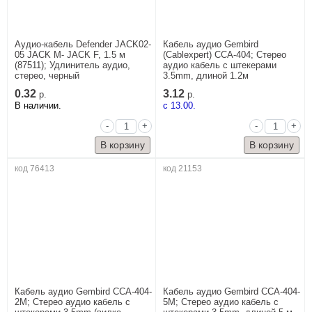
Аудио-кабель Defender JACK02-
Кабель аудио Gembird
05 JACK M- JACK F, 1.5 м
(Cablexpert) CCA-404; Стерео
(87511); Удлинитель аудио,
аудио кабель с штекерами
стерео, черный
3.5mm, длиной 1.2м
0.32
3.12
р.
р.
В наличии.
c 13.00.
-
+
-
+
код 76413
код 21153
Кабель аудио Gembird CCA-404-
Кабель аудио Gembird CCA-404-
2M; Стерео аудио кабель с
5M; Стерео аудио кабель с