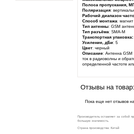
Полоса пропускания, М
Поляризация
: вертикаль
Рабочий диапазон часто
Способ монтажа
: магнит
Тип антенны
: GSM антен
Тип разъёма
: SMA-M
Транспортная упаковка:
Усиление, дБи
: 5
Цвет
: черный
Описание
: Антенна GSM 
ток в радиоволны и обра
определенной частоте или
Отзывы на товар
Пока еще нет отзывов на
Производитель оставляет за собой п
большую значимость.
Страна производства: Китай