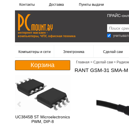
Контакты
Доставка
Пункты выдачи
ПРАЙС-онл
интернет магазин -
учитыват
компьютеры, ЧПУ, офисная техника
Компьютеры и сети
Электроника
Сделай сам
Главная
>
Сделай сам
>
Радиок
Корзина
RANT GSM-31 SMA-M 
Previous
Next
UC3845B ST Microelectronics
PWM, DIP-8