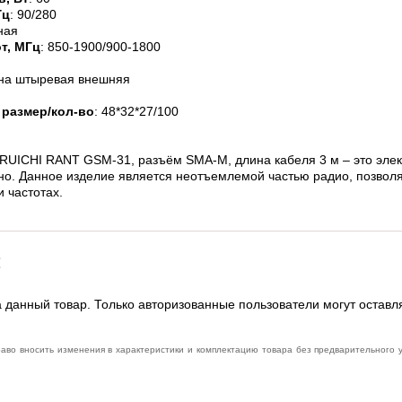
Гц
: 90/280
ная
т, МГц
: 850-1900/900-1800
на штыревая внешняя
 размер/кол-во
: 48*32*27/100
RUICHI RANT GSM-31, разъём SMA-M, длина кабеля 3 м – это элект
тно. Данное изделие является неотъемлемой частью радио, позвол
 частотах.
:
 данный товар. Только авторизованные пользователи могут оставл
раво вносить изменения в характеристики и комплектацию товара без предварительного