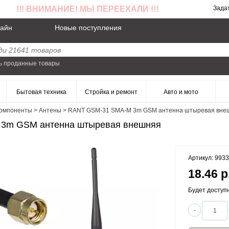
!!! ВНИМАНИЕ! МЫ ПЕРЕЕХАЛИ !!!
Зада
айн
Новые поступления
ь проданные товары
Бытовая техника
Стройка и ремонт
Авто и мото
омпоненты
>
Антены
>
RANT GSM-31 SMA-M 3m GSM антенна штыревая вне
3m GSM антенна штыревая внешняя
Артикул: 993
18.46 р
Будет доступ
-