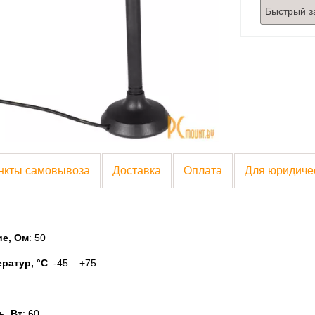
Быстрый з
нкты самовывоза
Доставка
Оплата
Для юридиче
е, Ом
: 50
ратур, °C
: -45....+75
, Вт
: 60