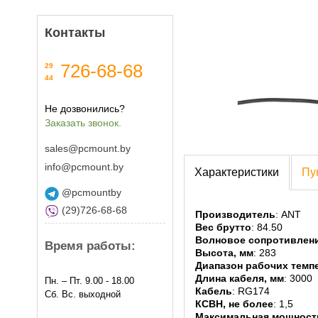
Контакты
726-68-68
29
44
Не дозвонились?
Заказать звонок.
sales@pcmount.by
info@pcmount.by
Характеристики
Пу
@pcmountby
(29)726-68-68
Производитель
: ANT
Вес брутто
: 84.50
Волновое сопротивлени
Время работы:
Высота, мм
: 283
Диапазон рабочих темпе
Длина кабеля, мм
: 3000
Пн. – Пт. 9.00 - 18.00
Кабель
: RG174
Сб. Вс. выходной
КСВН, не более
: 1,5
Максимальная мощность