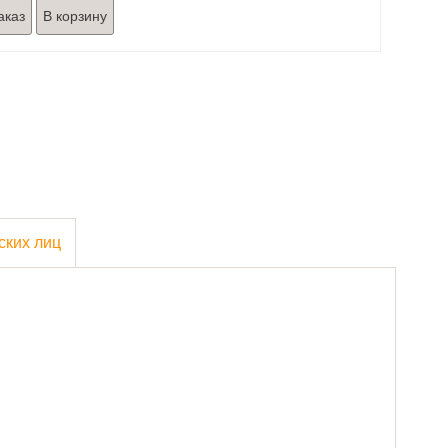
аказ
ских лиц