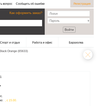
ть вопрос
Сообщить об ошибке
Регистрация
Как оформить заказ?
?
Войти
Спорт и отдых
Работа и офис
Барахолка
Black Orange (65633)
41
.
с.
но:
, c 15.00.