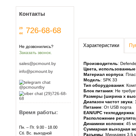
Контакты
726-68-68
29
44
Характеристики
Пу
Не дозвонились?
Заказать звонок.
sales@pcmount.by
Производитель
: Defende
Цвета, использованные
info@pcmount.by
Материал корпуса
: Плас
Модель
: SPK 33
Тип оборудования
: Ком
@pcmountby
Блок питания
: Не требуе
(29)726-68-
Размеры (ширина x высо
68
Диапазон частот звука
:
Питание
: От USB порта
Время работы:
EAN/UPC техподдержка
Расположение регулято
Динамики колонок
: 45 м
Пн. – Пт. 9.00 - 18.00
Суммарная выходная м
Сб. Вс. выходной
Разъемы
: Миниджек 3.5 