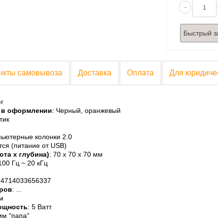
-
Быстрый з
нкты самовывоза
Доставка
Оплата
Для юридиче
r
 в оформлении
: Черный, оранжевый
тик
пьютерные колонки 2.0
тся (питание от USB)
та x глубина)
: 70 x 70 x 70 мм
 100 Гц ~ 20 кГц
: 4714033656337
ров
: ...
м
ощность
: 5 Ватт
мм "папа"