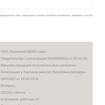
 уведомления. При совершении покупки уточняйте параметры, имеющие для Вас
ООО "Компания МИПС плюс"
Свидетельство о регистрации №192640622 от 25.04.16г.
Минским городским исполнительным комитетом
Регистрация в Торговом реестре Республики Беларусь
№563202 от 18.08.2023г.
Беларусь
220103, г.Минск
ул.Кнорина, д.50 корп.23