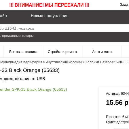
!!! ВНИМАНИЕ! МЫ ПЕРЕЕХАЛИ !!!
Зада
айн
Новые поступления
ь проданные товары
Бытовая техника
Стройка и ремонт
Авто и мото
>
Мультимедиа периферия
>
Акустические колонки
>
Колонки Defender SPK-33 
33 Black Orange (65633)
мм джек, питание от USB
Артикул: 634
15.56 р
Гарантия 6 ме
Будет доступ