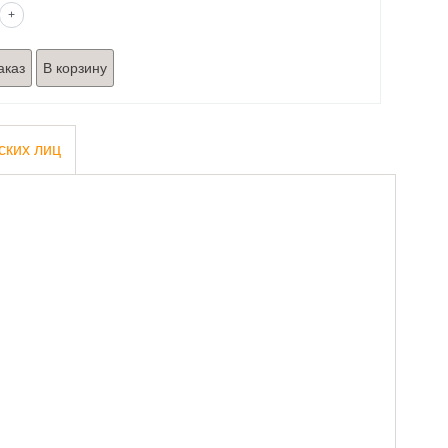
+
аказ
ских лиц