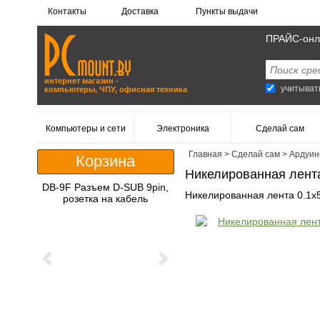
Контакты
Доставка
Пункты выдачи
ПРАЙС-онл
интернет магазин -
учитыват
компьютеры, ЧПУ, офисная техника
Компьютеры и сети
Электроника
Сделай сам
Главная
>
Сделай сам
>
Ардуин
Корзина
Никелированная лента
DB-9F Разъем D-SUB 9pin,
Никелированная лента 0.1x
розетка на кабель
Previous
Next