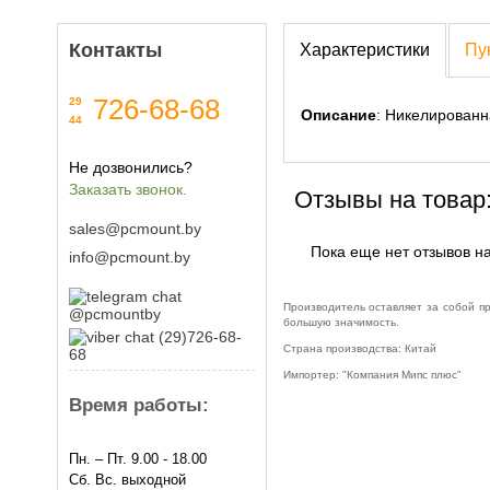
Контакты
Характеристики
Пу
726-68-68
29
Описание
: Никелированн
44
Не дозвонились?
Заказать звонок.
Отзывы на товар
sales@pcmount.by
Пока еще нет отзывов на
info@pcmount.by
Производитель оставляет за собой п
@pcmountby
большую значимость.
(29)726-68-
Страна производства: Китай
68
Импортер: "Компания Мипс плюс"
Время работы:
Пн. – Пт. 9.00 - 18.00
Сб. Вс. выходной