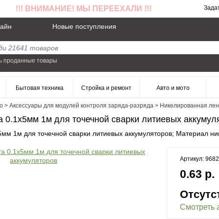
!!! ВНИМАНИЕ! МЫ ПЕРЕЕХАЛИ !!!
Зада
айн
Новые поступления
ь проданные товары
Бытовая техника
Стройка и ремонт
Авто и мото
о
>
Аксессуары для модулей контроля заряда-разряда
>
Никелированная лент
 0.1x5мм 1м для точечной сварки литиевых аккумул
5мм 1м для точечной сварки литиевых аккумуляторов; Материал ни
Артикул: 968
0.63 р.
Отсутс
Смотреть 