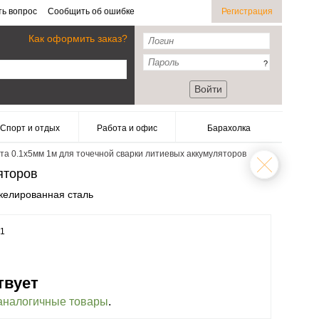
ть вопрос
Сообщить об ошибке
Регистрация
Как оформить заказ?
?
Войти
Спорт и отдых
Работа и офис
Барахолка
а 0.1x5мм 1м для точечной сварки литиевых аккумуляторов
яторов
келированная сталь
21
твует
аналогичные товары
.