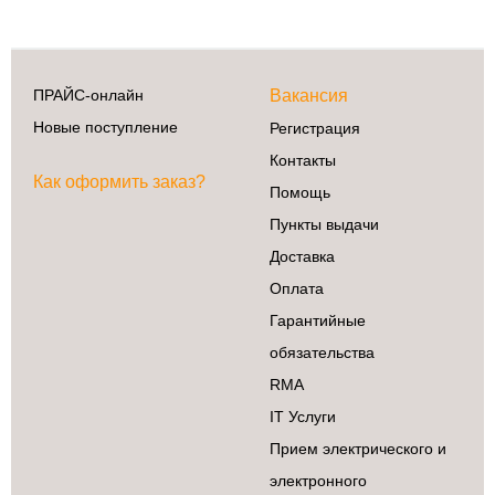
Сделай сам
ПРАЙС-онлайн
Вакансия
3D принтеры
Новые поступление
Регистрация
Ардуино
Контакты
Батарейки
Как оформить заказ?
Помощь
Деревообработка
Пункты выдачи
Крепеж
Доставка
Магниты
Оплата
Радиокомпоненты
Гарантийные
Ручной
инструмент
обязательства
Свет
RMA
ЧПУ
IT Услуги
Элекстроинструмент
Прием электрического и
электронного