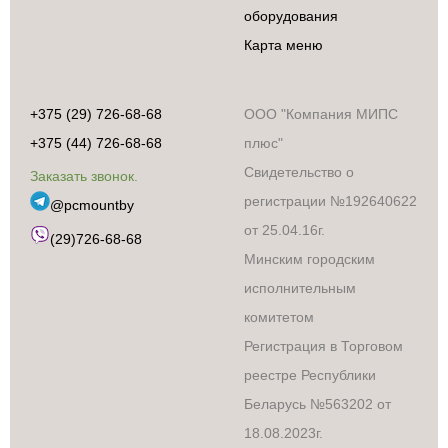
оборудования
Карта меню
+375 (29) 726-68-68
ООО "Компания МИПС
+375 (44) 726-68-68
плюс"
Свидетельство о
Заказать звонок.
регистрации №192640622
@pcmountby
от 25.04.16г.
(29)726-68-68
Минским городским
исполнительным
Бытовая техника
комитетом
Аксессуары и
сопутствующие
Регистрация в Торговом
товары
реестре Республики
Встраиваемая
техника
Беларусь №563202 от
Климатическая
18.08.2023г.
техника