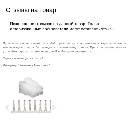
Музыкальное
Отзывы на товар:
оборудование
Планшеты,
электронные
Пока еще нет отзывов на данный товар. Только
книги
авторизованные пользователи могут оставлять отзывы.
Телевидение и
видео
Производитель оставляет за собой право вносить изменения в характеристики и
Телефония и
комплектацию товара без предварительного уведомления. При совершении покупки
связь
уточняйте параметры, имеющие для Вас большую значимость.
Страна производства: Китай
Торговое
оборудование
Импортер: "Компания Мипс плюс"
Умный дом и
видеонаблюдение
Фото- и
видеотехника
Previous
Next