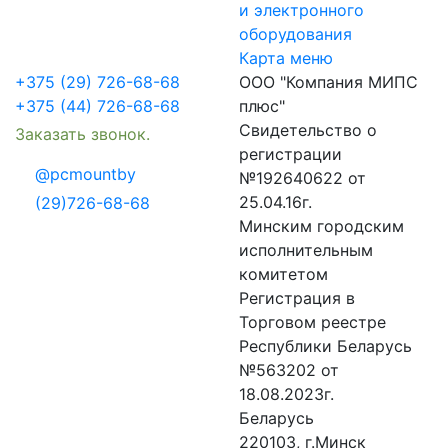
и электронного
оборудования
Карта меню
+375 (29) 726-68-68
ООО "Компания МИПС
+375 (44) 726-68-68
плюс"
Свидетельство о
Заказать звонок.
регистрации
@pcmountby
№192640622 от
25.04.16г.
(29)726-68-68
Минским городским
исполнительным
комитетом
Регистрация в
Торговом реестре
Республики Беларусь
№563202 от
18.08.2023г.
Беларусь
220103, г.Минск